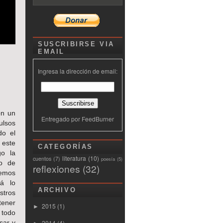
SUSCRIBIRSE VIA
EMAIL
Ingresa la dirección de email:
on un
Entregado por
FeedBurner
ulsos
do el
 este
CATEGORÍAS
go la
literatura
(10)
cuentos
(7)
poesía
(5)
do de
reflexiones
(32)
emos
rá lo
ARCHIVO
tros
ener
2015
(1)
►
 todo
sar y
2014
(4)