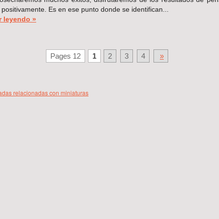
 positivamente. Es en ese punto donde se identifican...
r leyendo »
Pages 12
1
2
3
4
»