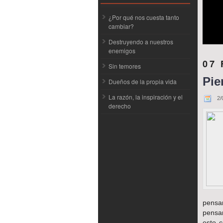
¿Por qué nos cuesta tanto
cambiar?
Destruyendo a nuestros
enemigos
07
Sin temores
Pie
Dueños de la propia vida
La razón, la inspiración y el
2/
derecho
pens
pensam
esto 