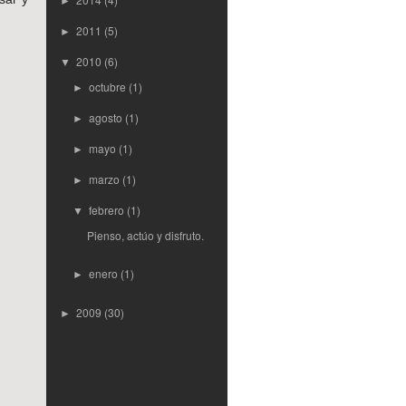
►
2011
(5)
►
2010
(6)
▼
octubre
(1)
►
agosto
(1)
►
mayo
(1)
►
marzo
(1)
►
febrero
(1)
▼
Pienso, actúo y disfruto.
enero
(1)
►
2009
(30)
►