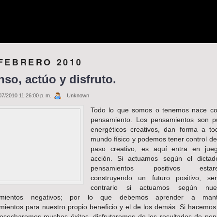
 FEBRERO 2010
nso, actúo y disfruto.
07/2010 11:26:00 p. m.
Unknown
Todo lo que somos o tenemos nace c
pensamiento. Los pensamientos son p
energéticos creativos, dan forma a to
mundo físico y podemos tener control de
paso creativo, es aquí entra en jue
acción. Si actuamos según el dicta
pensamientos positivos estar
construyendo un futuro positivo, se
contrario si actuamos según nues
amientos negativos; por lo que debemos aprender a mant
ientos para nuestro propio beneficio y el de los demás. Si hacemos
cosecharemos muchos éxitos, disfrutaremos de los resultados de pen